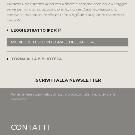
Viviamo un’esistenza lirica ma il finale è sempre comico, e il viaggio
serve per ritrovarci, uguali a prima, non esclusivi e preziosi ma
comuni e molteplici, molto più simili agli altri di quanto avremmo
pensato.
LEGGI ESTRATTO (PDF)
RICHIEDI IL TESTO INTEGRALE DELL'AUTORE
TORNA ALLA BIBLIOTECA
ISCRIVITI ALLA NEWSLETTER
Per rimanere aggiornato sul nostro progetto culturale, iscriviti alla
newsletter.
CONTATTI