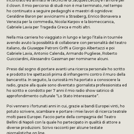
incontrato ed affinato le tecniche di Jacques Lecoq e l’amore per
il clown. Il mio percorso di studi non è mai terminato, nel tempo
ho continuato a seguire pedagoghi e maestri di ognidove:
Geraldine Baron per avvicinarmi a Strasberg, Enrico Bonavera a
Venezia per la commedia, Nicolai Karpov e la biomeccanica,
Gabriele Lavia per Tragedia Greca e molti altri.
Nella mia carriera ho viaggiato in lungo e largo l’italia in tournée
avendo avuto la possibilità di collaborare con personalità del teatro
italiano, da Giuseppe Patroni Griffi a Giorgio Albertazzi e poi
Gabriele Lavia, Antonio Calenda, Armando Pugliese, Roberto
Guicciardini, Alessandro Gassman per nominarne alcuni.
Preso dal sogno di portare avanti una ricerca personale ho scritto
e prodotto tre spettacoli prima di infrangermi contro il muro della
bancarotta. In seguito, la curiosità mi ha portato a conoscere la
radio, grazie alla quale sono diventato giornalista professionista ed
ho scritto e condotto per 7 anni il mio radio show satirico di
approfondimento culturale “Lo Stato Interessante”.
Poi vennero i fortunati anni in cui, grazie ai bandi Europei vinti, ho
potuto scrivere, scambiare e portare i miei lavori di ricerca teatrale
molti paesi Europei. Faccio parte della compagnia del Teatro
Bellini di Napoli con la quale ho partecipato in qualità di attore a
diverse produzioni. Scrivo racconti per alcune testate
giornalistiche on line.