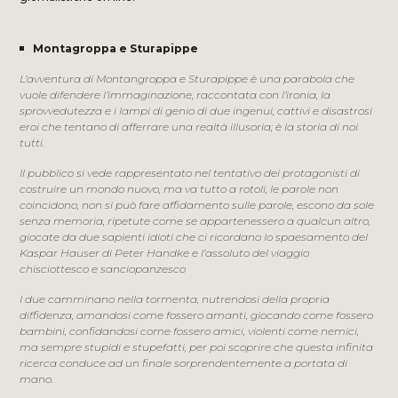
Montagroppa e Sturapippe
L’avventura di Montangroppa e Sturapippe è una parabola che
vuole difendere l’immaginazione, raccontata con l’ironia, la
sprovvedutezza e i lampi di genio di due ingenui, cattivi e disastrosi
eroi che tentano di afferrare una realtà illusoria; è la storia di noi
tutti.
Il pubblico si vede rappresentato nel tentativo dei protagonisti di
costruire un mondo nuovo, ma va tutto a rotoli, le parole non
coincidono, non si può fare affidamento sulle parole, escono da sole
senza memoria, ripetute come se appartenessero a qualcun altro,
giocate da due sapienti idioti che ci ricordano lo spaesamento del
Kaspar Hauser di Peter Handke e l’assoluto del viaggio
chisciottesco e sanciopanzesco
I due camminano nella tormenta, nutrendosi della propria
diffidenza, amandosi come fossero amanti, giocando come fossero
bambini, confidandosi come fossero amici, violenti come nemici,
ma sempre stupidi e stupefatti, per poi scoprire che questa infinita
ricerca conduce ad un finale sorprendentemente a portata di
mano.