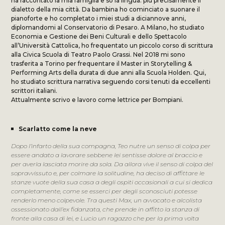
ha raccontato la mia famiglia e so la lingua: più precisamente il
dialetto della mia città. Da bambina ho cominciato a suonare il
pianoforte e ho completato i miei studi a diciannove anni,
diplomandomi al Conservatorio di Pesaro. A Milano, ho studiato
Economia e Gestione dei Beni Culturali e dello Spettacolo
all’Università Cattolica, ho frequentato un piccolo corso di scrittura
alla Civica Scuola di Teatro Paolo Grassi. Nel 2018 mi sono
trasferita a Torino per frequentare il Master in Storytelling &
Performing Arts della durata di due anni alla Scuola Holden. Qui,
ho studiato scrittura narrativa seguendo corsi tenuti da eccellenti
scrittori italiani.
Attualmente scrivo e lavoro come lettrice per Bompiani.
Scarlatto come la neve
Dopo l’infarto della sua compagna, Teo nutre un senso di colpa per
essere andato a lavorare sebbene lei sentisse dolore al braccio e
per averla lasciata morire da sola. Da allora vive il senso di colpa del
sopravvissuto e, per colmare la solitudine, ha deciso di affittare le
stanze vuote della sua casa a degli ospiti occasionali a cui si dedica
completamente, come se esserci per degli sconosciuti potesse
renderlo meno colpevole. Tra questi Max, un avvocato e alcolista
ossessionato dall’ex fidanzata, che prende in affitto la stanza di
fronte alla casa di lei, e Lucio un ragazzo che per la prima volta