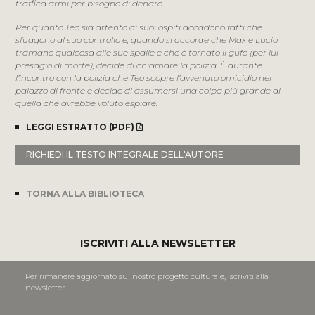
traffica armi per bisogno di denaro.
Per quanto Teo sia attento ai suoi ospiti accadono fatti che
sfuggono al suo controllo e, quando si accorge che Max e Lucio
tramano qualcosa alle sue spalle e che è tornato il gufo (per lui
presagio di morte), decide di chiamare la polizia. È durante
l’incontro con la polizia che Teo scopre l’avvenuto omicidio nel
palazzo di fronte e decide di assumersi una colpa più grande di
quella che avrebbe voluto espiare.
LEGGI ESTRATTO (PDF)
RICHIEDI IL TESTO INTEGRALE DELL'AUTORE
TORNA ALLA BIBLIOTECA
ISCRIVITI ALLA NEWSLETTER
Per rimanere aggiornato sul nostro progetto culturale, iscriviti alla
newsletter.