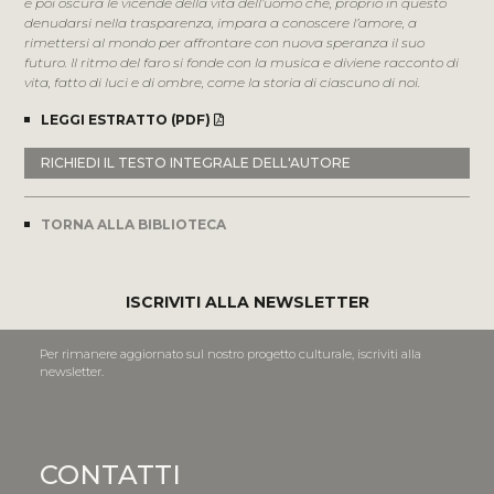
e poi oscura le vicende della vita dell’uomo che, proprio in questo
denudarsi nella trasparenza, impara a conoscere l’amore, a
rimettersi al mondo per affrontare con nuova speranza il suo
futuro. Il ritmo del faro si fonde con la musica e diviene racconto di
vita, fatto di luci e di ombre, come la storia di ciascuno di noi.
LEGGI ESTRATTO (PDF)
RICHIEDI IL TESTO INTEGRALE DELL'AUTORE
TORNA ALLA BIBLIOTECA
ISCRIVITI ALLA NEWSLETTER
Per rimanere aggiornato sul nostro progetto culturale, iscriviti alla
newsletter.
CONTATTI