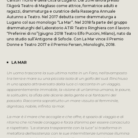
Canton Ticino e della Città di Lugano. Dal 2014 lavora presso
l’Agorà Teatro di Magliaso come attrice, formatrice adulti e
ragazzi, drammaturga e curatrice della Rassegna Annuale
Autunno a Teatro. Nel 2017 debutta come drammaturga a
Lugano col suo monologo “La Mar”. Nel 2018 fa parte del gruppo
drammaturghi del Laboratorio ATIR Teatro Ringhiera con il lavoro
“Preferirei di no”(giugno 2018 Teatro Elfo Puccini, Milano), nato da
uno studio sull’Antigone di Sofocle. Con La Mar vince il Premio
Donne e Teatro 2017 e il Premio Fersen, Monologhi, 2018.
LA MAR
Un uomo trascorre la sua ultima notte in un Faro, nell'avamposto
tra terra e mare su una piccola isola di un golfo del sud. Rinchiuso
in uno spazio attraversato dalla luce ci racconta in un viaggio,
apparentemente immobile, la visione di un’anima umana, le paure,
le solitudini, la sfida alle dicerie della gente e ai fantasmi del
passato. Racconta soprattutto un mare vissuto al femminile,
dignitoso, nobile, infinito: la mar.
La mar è il mare che accoglie e che offre, è spazio di viaggio e di
ritorno che richiede coraggio e forza d’animo per essere conosciuto
e rispettato. “La stanza trasparente con la luce” si trasforma in
metafora dell’esistenza: con le sue intermittenze luminose illumina