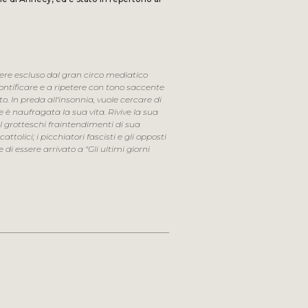
ssere escluso dal gran circo mediatico
pontificare e a ripetere con tono saccente
to. In preda all'insonnia, vuole cercare di
e è naufragata la sua vita. Rivive la sua
. I grotteschi fraintendimenti di sua
attolici; i picchiatori fascisti e gli opposti
i essere arrivato a "Gli ultimi giorni