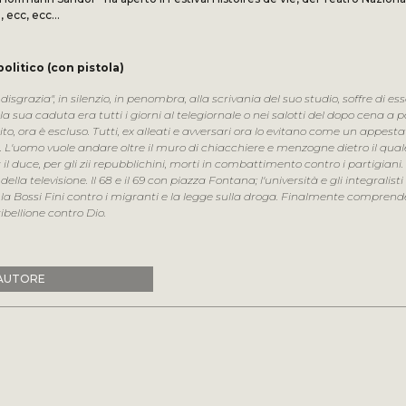
i, ecc, ecc…
litico (con pistola)
isgrazia", in silenzio, in penombra, alla scrivania del suo studio, soffre di e
a sua caduta era tutti i giorni al telegiornale o nei salotti del dopo cena a 
ito, ora è escluso. Tutti, ex alleati e avversari ora lo evitano come un appesta
ta. L'uomo vuole andare oltre il muro di chiacchiere e menzogne dietro il qual
r il duce, per gli zii repubblichini, morti in combattimento contro i partigiani
ella televisione. Il 68 e il 69 con piazza Fontana; l'università e gli integralisti c
a Bossi Fini contro i migranti e la legge sulla droga. Finalmente comprende d
ribellione contro Dio.
'AUTORE