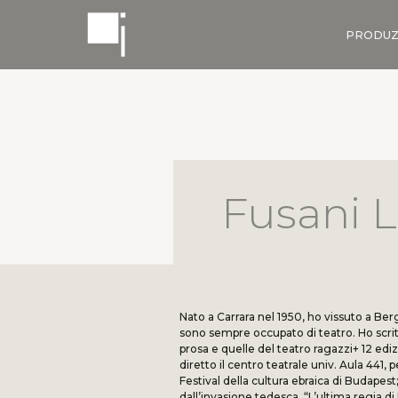
PRODUZ
Fusani L
Nato a Carrara nel 1950, ho vissuto a Be
sono sempre occupato di teatro. Ho scritto
prosa e quelle del teatro ragazzi+ 12 edizi
diretto il centro teatrale univ. Aula 441, 
Festival della cultura ebraica di Budapes
dall’invasione tedesca. “L’ultima regia di