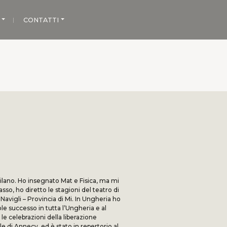
CONTATTI
ilano. Ho insegnato Mat e Fisica, ma mi
sso, ho diretto le stagioni del teatro di
 Navigli – Provincia di Mi. In Ungheria ho
ole successo in tutta l’Ungheria e al
le celebrazioni della liberazione
le di Annecy, ed è stato in repertorio al