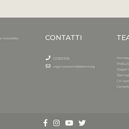
CONTATTI
TE
la newsletter.
Homep
02.8323156
Produzi
organizzazione@teatroi.org
Stagion
Stamp
Chi sia
Contatt