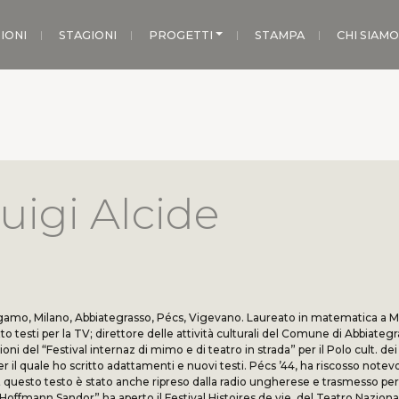
IONI
STAGIONI
PROGETTI
STAMPA
CHI SIAMO
uigi Alcide
rgamo, Milano, Abbiategrasso, Pécs, Vigevano. Laureato in matematica a M
 testi per la TV; direttore delle attività culturali del Comune di Abbiategra
oni del “Festival internaz di mimo e di teatro in strada” per il Polo cult. dei
per il quale ho scritto adattamenti e nuovi testi. Pécs ’44, ha riscosso notev
t; questo testo è stato anche ripreso dalla radio ungherese e trasmesso per 
 Hoffmann Sandor” ha aperto il Festival Histoires de vie, del Teatro Naziona