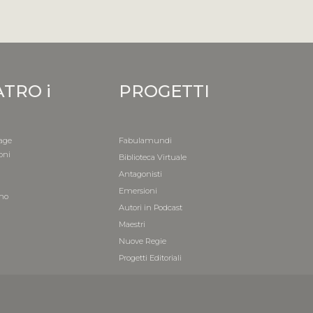
ATRO i
PROGETTI
age
Fabulamundi
oni
Biblioteca Virtuale
i
Antagonisti
a
Emersioni
mo
Autori in Podcast
i
Maestri
Nuove Regie
Progetti Editoriali