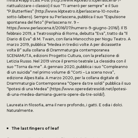
rivista Krapp’s Last Post (http://www.klpteatro.it/perlascena-7-
riattualizzare-i-classici) il suo “Ti amerò per sempre” e il Suo
“P.Butterflies” (http://www.klpteatro.it/perlascena-10-novita-
sotto-lalbero). Sempre su Perlascena, pubblica il suo “Espulsione
spontanea del feto” (Perlascena nr. 9 –
https://www.perlascena.it/2016/07/numero-9-giugno-2016/). Il 15
febbraio 2019, a Teatrosophia di Roma, debutta “Eva”, tratto da “Il
Diario di Eva” di M. Twain, con Ilaria Manocchio per Nogu Teatro. A
marzo 2019, pubblica “Medea in tredici volte A per diciassette
volta B” sulla collana di Drammaturgia contemporanea
SCENAMUTA, edizioni Progetto Cultura, con la prefazione di
Letizia Russo. Nel 2019 vince il premio teatrale La clessidra con il
suo “Torna da me”. A gennaio 2020, pubblica i suo “Compleanno
di un suicida” nel primo volume di “Corti – La scena nova”,
edizione Alpes Italia. A marzo 2020, per la collana digitale di
Drammaturgia Contemporanea “Opere da tre soldi” pubblica il suo
“Ipotesi di una Medea” (https://www.operedatresoldi.net/ipotesi-
di-una-medea-damiana-guerra-opere-da-tre-soldi/).
Laureata in filosofia, ama il nero profondo, i gatti. E odia i dolci.
Naturalmente.
The last fingers of leaf