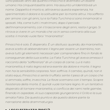
Sono passati anni da quanto Pinocchio è diventato un essere
umano: Ha cinquantasette anni. Ha assunto un'identità ed un
nome. Geppetto è morto e, attraverso questa esperienza, ha
sperimentato il dolore e la solitudine per la morte altrui. Ha sofferto
per amore: con gli anni, lui e la Fata Turchina si sono innamorati e
sposati. Ma, come tutti i matrimoni, dopo il periodo
dell'innamoramento, con il trascorrere degli anni, resta il grigio. Si
ritrova a vivere in un mondo che va in senso contrario alla sua
scelta: il mondo vuole farsi “marionetta”.
Pinocchio è solo. È disperato. È un disilluso: quando, da marionetta,
aveva scelto di abbandonare il legno per essere un bambino, non
aveva tutti gli elementi necessari per comprendere fino in fondo le
conseguenze della sua scelta. La Fata Turchina gli aveva omesso il
racconto della “sofferenza” di un corpo di carne. Lui è nato
marionetta, è nato legno ed era esente da dolore e morte. Il legno
non ha la sensibilità corporea. Non soffriva. Il cambio, quindi, non è
stato equo, Pinocchio si sente truffato: sente il peso di un corpo che
si ammala, soffre, invecchia. Le forze scemano con il tempo. Scopre
l'esistenza della morte. E quindi vuole tornare legno. In un tentativo
disperato di tornare marionetta, si conficca dei rami nelle gambe,
finendo in ospedale. Al suo capezzale giungeranno il Grillo e la sua
amata Fata. Da questo punto e da questo dolore parte la
narrazione della drammaturgia.