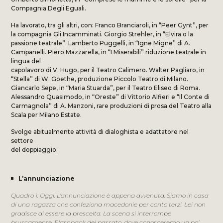
Compagnia Degli Eguali.
Ha lavorato, tra gli altri, con: Franco Branciaroli, in “Peer Gynt”, per
la compagnia Gli Incamminati. Giorgio Strehler, in “Elvira o la
passione teatrale”. Lamberto Puggelli, in “Igne Migne” di A.
Campanelli. Piero Mazzarella, in “I Miserabili” riduzione teatrale in
lingua del
capolavoro di V. Hugo, per il Teatro Calimero. Walter Pagliaro, in
“Stella” di W. Goethe, produzione Piccolo Teatro di Milano.
Giancarlo Sepe, in “Maria Stuarda”, per il Teatro Eliseo di Roma.
Alessandro Quasimodo, in “Oreste” di Vittorio Alfieri e “Il Conte di
Carmagnola” di A. Manzoni, rare produzioni di prosa del Teatro alla
Scala per Milano Estate.
Svolge abitualmente attività di dialoghista e adattatore nel
settore
del doppiaggio.
L’annunciazione
Quadro 1. Oggi. L’annunciazione è appena avvenuta. Siamo in casa
di una ragazza che confeziona macedonie per conto terzi. Lei non
gradisce di essere la prescelta. La scena si interrompe
bruscamente. Flashback del passato, dove conosceremo un po’