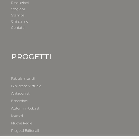
Produzioni
Stagioni
Stampa
Chi siamo
Contatti
PROGETTI
Fabulamundi
Biblioteca Virtuale
Antagonisti
Emersioni
Autori in Podcast
Maestri
Nuove Regie
Progetti Editoriali