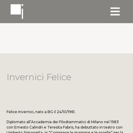
Invernici Felice
Felice Invernici, nato a BG il 24/10/1961.
Diplomato all’Accademia dei Filodrammatici di Milano nel 1983
con Ernesto Calindri e Teresita Fabris, ha debuttato in teatro con
Umberto Simonetta, in “Comprese le mamme e le sorelle” per la