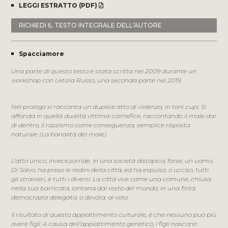
LEGGI ESTRATTO (PDF)
RICHIEDI IL TESTO INTEGRALE DELL'AUTORE
Spacciamore
Una parte di questo testo è stata scritta nel 2009 durante un
workshop con Letizia Russo, una seconda parte nel 2019.
Nel prologo si racconta un duplice atto di violenza, in toni cupi. Si
affonda in quella dualità vittima-carnefice, raccontando il male dal
di dentro, il razzismo come conseguenza, semplice risposta
naturale (La banalità del male).
L’atto unico, invece,sorride. In una società distopica, forse, un uomo,
Di Salvo, ha preso le redini della città, ed ha espulso, o ucciso, tutti
gli stranieri, e tutti i diversi. La città vive come una comune, chiusa
nella sua barricata, lontana dal resto del mondo, in una finta
democrazia delegata, o devota, al voto.
Il risultato di questo appiattimento culturale, è che nessuno può più
avere figli. A causa dell’appiattimento genetico, i figli nascono