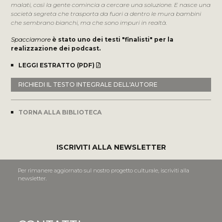
malati, così la gente comincia a cercare una soluzione. E nasce una
società segreta che trasporta da fuori a dentro le mura bambini
che sembrano bianchi, ma che sono impuri in realtà.
Spacciamore
è stato uno dei testi "finalisti" per la
realizzazione dei podcast.
LEGGI ESTRATTO (PDF)
RICHIEDI IL TESTO INTEGRALE DELL'AUTORE
TORNA ALLA BIBLIOTECA
ISCRIVITI ALLA NEWSLETTER
Per rimanere aggiornato sul nostro progetto culturale, iscriviti alla
newsletter.