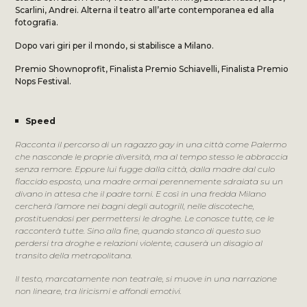
Scarlini, Andrei. Alterna il teatro all’arte contemporanea ed alla
fotografia.
Dopo vari giri per il mondo, si stabilisce a Milano.
Premio Shownoprofit, Finalista Premio Schiavelli, Finalista Premio
Nops Festival.
Speed
Racconta il percorso di un ragazzo gay in una città come Palermo
che nasconde le proprie diversità, ma al tempo stesso le abbraccia
senza remore. Eppure lui fugge dalla città, dalla madre dal culo
flaccido esposto, una madre ormai perennemente sdraiata su un
divano in attesa che il padre torni. E così in una fredda Milano
cercherà l’amore nei bagni degli autogrill, nelle discoteche,
prostituendosi per permettersi le droghe. Le conosce tutte, ce le
racconterà tutte. Sino alla fine, quando stanco di questo suo
perdersi tra droghe e relazioni violente, causerà un disagio al
transito della metropolitana.
Il testo, marcatamente non teatrale, si muove in una narrazione
non lineare, tra liricismi e affondi emotivi.