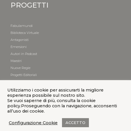
PROGETTI
Fabulamundi
Biblioteca Virtuale
Antagonisti
Emersioni
Autori in Podcast
Maestri
Nuove Regie
Progetti Editoriali
Utilizziamo i cookie per assicurarti la migliore
esperienza possibile sul nostro sito.
Se vuoi saperne di più, consulta la cookie
policy.Proseguendo con la navigazione, acconsenti
all’uso dei cookie.
Configurazione Cookie
ACCETTO
© 2021 Teatro
|
Privacy Policy
|
Cookies Policy
|
Credits
|
Sitemap