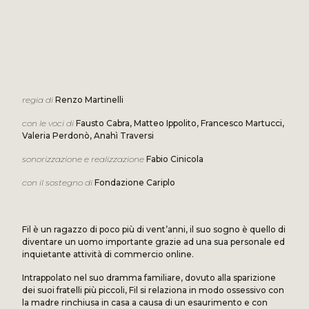
regia di
Renzo Martinelli
con le voci di
Fausto Cabra, Matteo Ippolito, Francesco Martucci,
Valeria Perdonò, Anahì Traversi
sonorizzazione e realizzazione
Fabio Cinicola
con il sostegno di
Fondazione Cariplo
Fil è un ragazzo di poco più di vent’anni, il suo sogno è quello di
diventare un uomo importante grazie ad una sua personale ed
inquietante attività di commercio online.
Intrappolato nel suo dramma familiare, dovuto alla sparizione
dei suoi fratelli più piccoli, Fil si relaziona in modo ossessivo con
la madre rinchiusa in casa a causa di un esaurimento e con