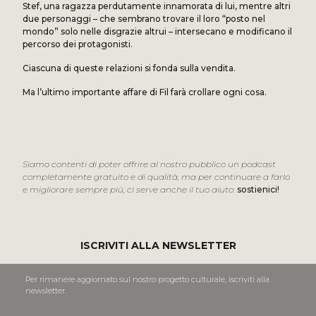
Stef, una ragazza perdutamente innamorata di lui, mentre altri
due personaggi – che sembrano trovare il loro “posto nel
mondo” solo nelle disgrazie altrui – intersecano e modificano il
percorso dei protagonisti.
Ciascuna di queste relazioni si fonda sulla vendita.
Ma l’ultimo importante affare di Fil farà crollare ogni cosa.
Siamo contenti di poter offrire al nostro pubblico un podcast
completamente gratuito e di qualità, ma per continuare a farlo
e migliorare sempre più, ci serve anche il tuo aiuto:
sostienici
!
ISCRIVITI ALLA NEWSLETTER
Per rimanere aggiornato sul nostro progetto culturale, iscriviti alla
newsletter.