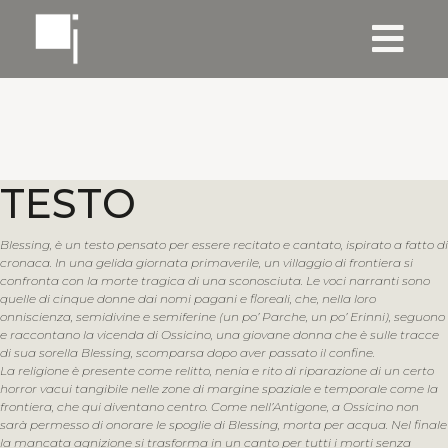
TESTO
Blessing, è un testo pensato per essere recitato e cantato, ispirato a fatto di
cronaca. In una gelida giornata primaverile, un villaggio di frontiera si
confronta con la morte tragica di una sconosciuta. Le voci narranti sono
quelle di cinque donne dai nomi pagani e floreali, che, nella loro
onniscienza, semidivine e semiferine (un po’ Parche, un po’ Erinni), seguono
e raccontano la vicenda di Ossicino, una giovane donna che è sulle tracce
di sua sorella Blessing, scomparsa dopo aver passato il confine.
La religione è presente come relitto, nenia e rito di riparazione di un certo
horror vacui tangibile nelle zone di margine spaziale e temporale come la
frontiera, che qui diventano centro. Come nell’Antigone, a Ossicino non
sarà permesso di onorare le spoglie di Blessing, morta per acqua. Nel finale
la mancata agnizione si trasforma in un canto per tutti i morti senza