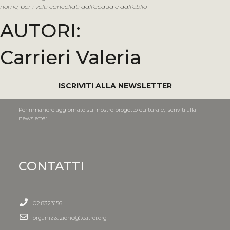
nome, per i volti cancellati dall’acqua e dall’oblìo.
AUTORI:
Carrieri Valeria
ISCRIVITI ALLA NEWSLETTER
Per rimanere aggiornato sul nostro progetto culturale, iscriviti alla
newsletter.
CONTATTI
02.8323156
organizzazione@teatroi.org