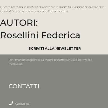
Questo testo ha la pretesa di raccontare quale fu il viaggio di queste due
incredibili anime che si amarono fino a morirne.
AUTORI:
Rosellini Federica
ISCRIVITI ALLA NEWSLETTER
Per rimanere aggiornato sul nostro progetto culturale, iscriviti alla
newsletter.
CONTATTI
02.8323156