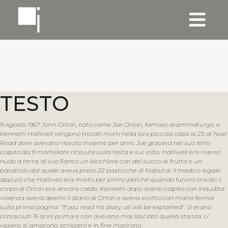
TESTO
9 Agosto 1967 John Orton, noto come Joe Orton, famoso drammaturgo, e
Kenneth Halliwell vengono trovati morti nella loro piccola casa al 25 di Noel
Road dove avevano vissuto insieme per anni. Joe giaceva nel suo letto
colpito da 9 martellate ricevute sulla testa e sul volto. Halliwell era riverso
nudo a terra, al suo fianco un bicchiere con del succo di frutta e un
barattolo dal quale aveva preso 22 pasticche di Nabutal. Il medico legale
appurò che Halliwell era morto per primo perché quando furono trovati il
corpo di Orton era ancora caldo. Kenneth dopo averlo colpito con inaudita
violenza aveva aperto il diario di Orton e aveva scritto con mano ferma
sulla prima pagina: “If you read his diary, all will be explained”. Si erano
conosciuti 16 anni prima e non avevano mai lasciato quella stanza. Lì
vissero, si amarono, scrissero e in fine morirono.