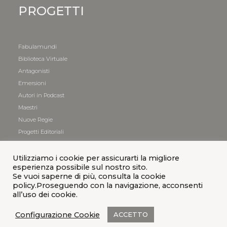
PROGETTI
Fabulamundi
Biblioteca Virtuale
Antagonisti
Emersioni
Autori in Podcast
Maestri
Nuove Regie
Progetti Editoriali
Utilizziamo i cookie per assicurarti la migliore
esperienza possibile sul nostro sito.
Se vuoi saperne di più, consulta la cookie
policy.Proseguendo con la navigazione, acconsenti
all’uso dei cookie.
Configurazione Cookie
ACCETTO
© 2021 Teatro
|
Privacy Policy
|
Cookies Policy
|
Credits
|
Sitemap