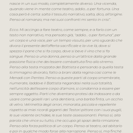
nasce in un suo modo, completamente diverso. Una vicenda,
quando viene in mente come teatro, addio…o per fortuna. Una
cosa però è certa: salta il tessuto narrativo; salta, dico, all’origine.
Penso al romanzo; ma nei suoi confronti mi sento in crisi”.
Ecco. Mi accingo a fare teatro, come sempre, e a farlo con un
testo non narrativo, ma pensato già, “addio… o per fortuna”, per
un corpo e una voce, per un tempo vissuto, per uno sguardo che
divora il presente dell’offerta sacrificale e la vive là, dove si
spezza il pane che si fa corpo, dove si beve il vino che si fa
sangue. Penso a una donna, penso a un’attrice dalla grande
passione fisica che dev’essere combattuta fino allo stremo.
Penso alla testa mozzata del Battista e pensando a quella testa
lo immagino divorato, fatto a brani dalla regina così come le
Menadi con Penteo. Penso a queste parti di corpo smembrate,
numerate, laddove il Battista negandosi nella sua totalità,
nell’unicità dell’essere corpo d’amore, si condanna a essere per
sempre oggetto. Parti che diventano protesi da indossare o da
usare come gioielli rari: una dentiera, una barba finta, un occhio
di vetro. Vetrinetta degli orrori, minorata, piccola e repellente
rispetto ai miei ricordi giganti del Testori pittore con i suoi pugili,
le sue violente orchidee, le sue teste ossessionanti. Penso sì, alla
parola che vince su tutto, che occupa gli spazi della rimozione.
Penso alla forza politica di un corpo. Penso al teatro, ad abitarlo
e poi in qualche modo forse alla narrazione. Penso sì, ma finché