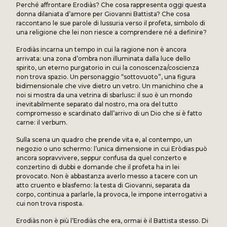
Perché affrontare Erodiàs? Che cosa rappresenta oggi questa
donna dilaniata d’amore per Giovanni Battista? Che cosa
raccontano le sue parole di lussuria verso il profeta, simbolo di
una religione che lei non riesce a comprendere né a definire?
Erodiàs incarna un tempo in cui la ragione non è ancora
arrivata: una zona d’ombra non illuminata dalla luce dello
spirito, un eterno purgatorio in cui la conoscenza/coscienza
non trova spazio. Un personaggio “sottovuoto”, una figura
bidimensionale che vive dietro un vetro. Un manichino che a
noi si mostra da una vetrina di sbarlusc: il suo è un mondo
inevitabilmente separato dal nostro, ma ora del tutto
compromesso e scardinato dall’arrivo di un Dio che si è fatto
carne: il verbum.
Sulla scena un quadro che prende vita e, al contempo, un
negozio o uno schermo: l’unica dimensione in cui Eròdias può
ancora sopravvivere, seppur confusa da quel conzerto e
conzertino di dubbi e domande che il profeta ha in lei
provocato. Non è abbastanza averlo messo a tacere con un
atto cruento e blasfemo: la testa di Giovanni, separata da
corpo, continua a parlarle, la provoca, le impone interrogativi a
cui non trova risposta.
Erodiàs non è più l’Erodiàs che era, ormai è il Battista stesso. Di