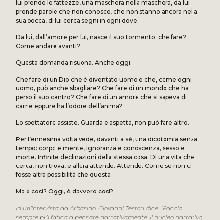
lui prende le fattezze, una maschera nella maschera, da lui
prende parole che non conosce, che non stanno ancora nella
sua bocca, di lui cerca segni in ogni dove.
Da lui, dall’amore per lui, nasce il suo tormento: che fare?
Come andare avanti?
Questa domanda risuona. Anche oggi.
Che fare di un Dio che è diventato uomo e che, come ogni
uomo, può anche sbagliare? Che fare di un mondo che ha
perso il suo centro? Che fare di un amore che si sapeva di
carne eppure ha l’odore dell’anima?
Lo spettatore assiste. Guarda e aspetta, non può fare altro.
Per l’ennesima volta vede, davanti a sé, una dicotomia senza
tempo: corpo e mente, ignoranza e conoscenza, sesso e
morte. Infinite declinazioni della stessa cosa. Di una vita che
cerca, non trova, e allora attende. Attende. Come se non ci
fosse altra possibilità che questa.
Ma è così? Oggi, è davvero così?
In un’intervista ad Arbasino, Giovanni Testori dice: “Faccio
sempre più fatica a pensare narrativamente. Il nucleo narrativo