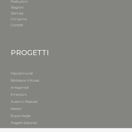
Produzioni
Stagioni
Stampa
Chi siamo
Contatti
PROGETTI
Fabulamundi
Biblioteca Virtuale
Antagonisti
Emersioni
Autori in Podcast
Maestri
Nuove Regie
Progetti Editoriali