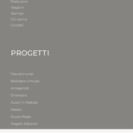
Produzioni
Stagioni
Stampa
Chi siamo
Contatti
PROGETTI
Fabulamundi
Biblioteca Virtuale
Antagonisti
Emersioni
Autori in Podcast
Maestri
Nuove Regie
Progetti Editoriali