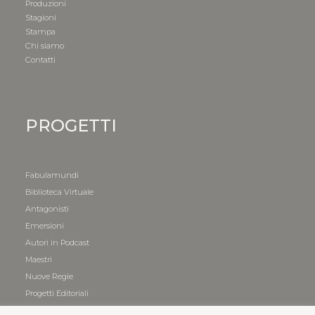
Produzioni
Stagioni
Stampa
Chi siamo
Contatti
PROGETTI
Fabulamundi
Biblioteca Virtuale
Antagonisti
Emersioni
Autori in Podcast
Maestri
Nuove Regie
Progetti Editoriali