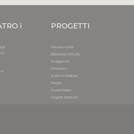
ATRO i
PROGETTI
age
Fabulamundi
oni
Biblioteca Virtuale
i
Antagonisti
a
Emersioni
mo
Autori in Podcast
i
Maestri
Nuove Regie
Progetti Editoriali