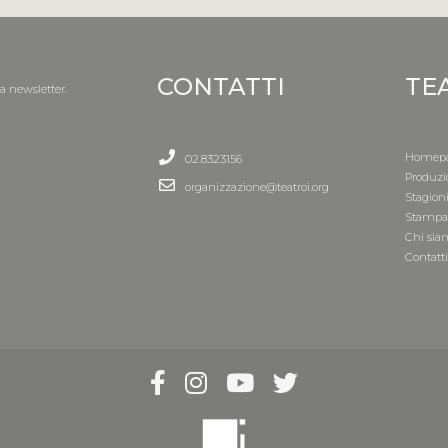
CONTATTI
TE
la newsletter.
Homep
02.8323156
Produzi
organizzazione@teatroi.org
Stagion
Stamp
Chi sia
Contatt