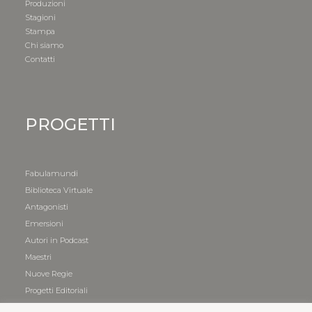
Produzioni
Stagioni
Stampa
Chi siamo
Contatti
PROGETTI
Fabulamundi
Biblioteca Virtuale
Antagonisti
Emersioni
Autori in Podcast
Maestri
Nuove Regie
Progetti Editoriali