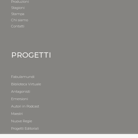
Produzioni
Stagioni
Stampa
Chi siamo
Contatti
PROGETTI
Fabulamundi
Biblioteca Virtuale
Antagonisti
Emersioni
Autori in Podcast
Maestri
Nuove Regie
Progetti Editoriali