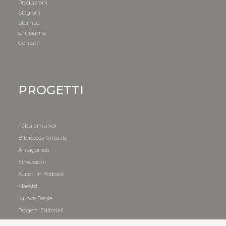
Produzioni
Stagioni
Stampa
Chi siamo
Contatti
PROGETTI
Fabulamundi
Biblioteca Virtuale
Antagonisti
Emersioni
Autori in Podcast
Maestri
Nuove Regie
Progetti Editoriali