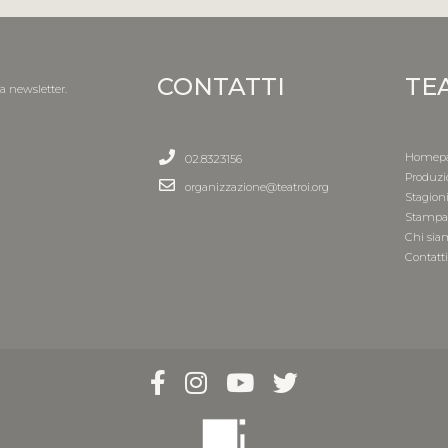
CONTATTI
TE
la newsletter.
Homep
02.8323156
Produzi
organizzazione@teatroi.org
Stagion
Stamp
Chi sia
Contatt