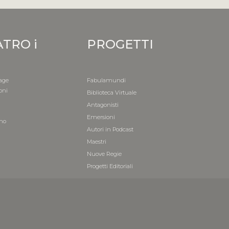
ATRO i
PROGETTI
age
Fabulamundi
oni
Biblioteca Virtuale
i
Antagonisti
a
Emersioni
mo
Autori in Podcast
i
Maestri
Nuove Regie
Progetti Editoriali