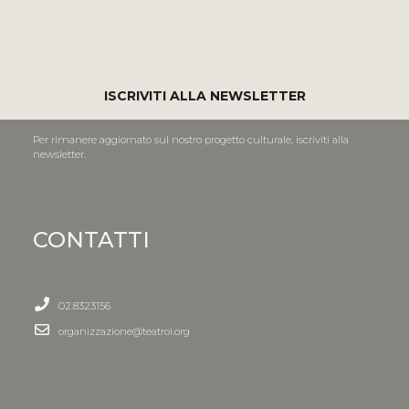
ISCRIVITI ALLA NEWSLETTER
Per rimanere aggiornato sul nostro progetto culturale, iscriviti alla
newsletter.
CONTATTI
02.8323156
organizzazione@teatroi.org