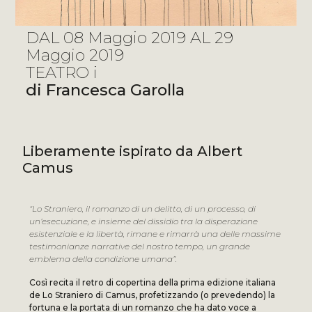
DAL 08 Maggio 2019 AL 29
Maggio 2019
TEATRO i
di Francesca Garolla
Liberamente ispirato da Albert
Camus
“Lo Straniero, il romanzo di un delitto, di un processo, di
un’esecuzione, e insieme del dissidio tra la disperazione
esistenziale e la libertà, rimane e rimarrà una delle massime
testimonianze narrative del nostro tempo, un grande
emblema della condizione umana”.
Così recita il retro di copertina della prima edizione italiana
de Lo Straniero di Camus, profetizzando (o prevedendo) la
fortuna e la portata di un romanzo che ha dato voce a