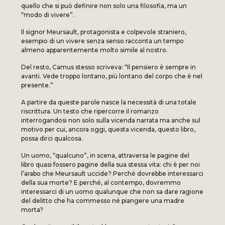
quello che si può definire non solo una filosofia, ma un
“modo di vivere”.
Il signor Meursault, protagonista e colpevole straniero,
esempio di un vivere senza senso racconta un tempo
almeno apparentemente molto simile al nostro.
Del resto, Camus stesso scriveva: “Il pensiero è sempre in
avanti. Vede troppo lontano, più lontano del corpo che è nel
presente.”
A partire da queste parole nasce la necessità di una totale
riscrittura. Un testo che ripercorre il romanzo
interrogandosi non solo sulla vicenda narrata ma anche sul
motivo per cui, ancora oggi, questa vicenda, questo libro,
possa dirci qualcosa.
Un uomo, “qualcuno”, in scena, attraversa le pagine del
libro quasi fossero pagine della sua stessa vita: chi è per noi
l’arabo che Meursault uccide? Perché dovrebbe interessarci
della sua morte? E perché, al contempo, dovremmo
interessarci di un uomo qualunque che non sa dare ragione
del delitto che ha commesso né piangere una madre
morta?