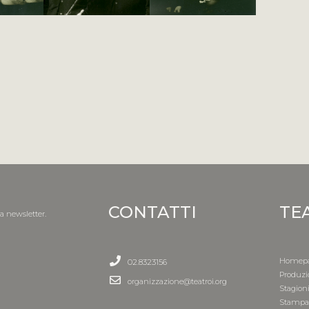
CONTATTI
TE
la newsletter.
Homep
02.8323156
Produzi
organizzazione@teatroi.org
Stagion
Stamp