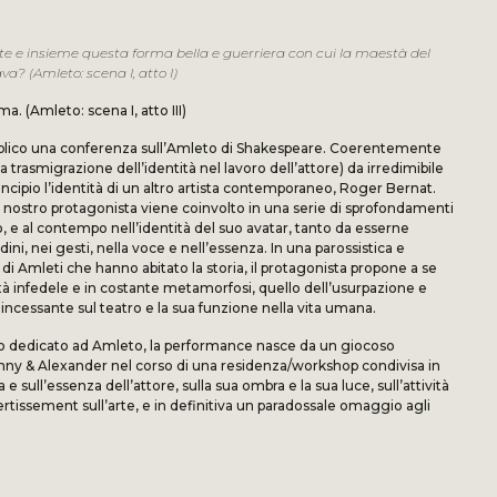
tte e insieme questa forma bella e guerriera con cui la maestà del
a? (Amleto: scena I, atto I)
a. (Amleto: scena I, atto III)
bblico una conferenza sull’Amleto di Shakespeare. Coerentemente
a trasmigrazione dell’identità nel lavoro dell’attore) da irredimibile
incipio l’identità di un altro artista contemporaneo, Roger Bernat.
, il nostro protagonista viene coinvolto in una serie di sprofondamenti
 e al contempo nell’identità del suo avatar, tanto da esserne
i, nei gesti, nella voce e nell’essenza. In una parossistica e
 di Amleti che hanno abitato la storia, il protagonista propone a se
tità infedele e in costante metamorfosi, quello dell’usurpazione e
incessante sul teatro e la sua funzione nella vita umana.
o dedicato ad Amleto, la performance nasce da un giocoso
Fanny & Alexander nel corso di una residenza/workshop condivisa in
e sull’essenza dell’attore, sulla sua ombra e la sua luce, sull’attività
ertissement sull’arte, e in definitiva un paradossale omaggio agli