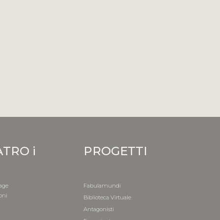
ATRO i
PROGETTI
age
Fabulamundi
oni
Biblioteca Virtuale
i
Antagonisti
a