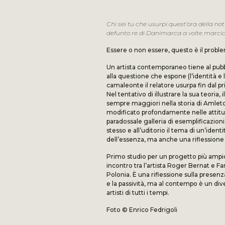
Chi sei tu che usurpi quest’ora della no
defunto re di Danimarca a volte marciav
Essere o non essere, questo è il problem
Un artista contemporaneo tiene al pu
alla questione che espone (l’identità e l
camaleonte il relatore usurpa fin dal pr
Nel tentativo di illustrare la sua teoria
sempre maggiori nella storia di Amleto,
modificato profondamente nelle attitudin
paradossale galleria di esemplificazioni
stesso e all’uditorio il tema di un’iden
dell’essenza, ma anche una riflessione 
Primo studio per un progetto più ampi
incontro tra l’artista Roger Bernat e 
Polonia. È una riflessione sulla presenza 
e la passività, ma al contempo è un div
artisti di tutti i tempi.
Foto © Enrico Fedrigoli