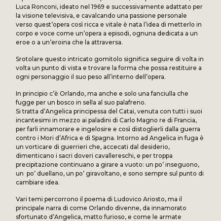
Luca Ronconi, ideato nel 1969 e successivamente adattato per
la visione televisiva, e cavalcando una passione personale
verso quest’opera così ricca e vitale è nata l’idea di metterlo in
corpo e voce come un’opera a episodi, ognuna dedicata a un
eroe o a un’eroina che la attraversa.
Srotolare questo intricato gomitolo significa seguire di volta in
volta un punto di vista e trovare la forma che possa restituire a
ogni personaggio il suo peso all’interno dell’opera.
In principio c’è Orlando, ma anche e solo una fanciulla che
fugge per un bosco in sella al suo palafreno.
Si tratta d’Angelica principessa del Catai, venuta con tutti i suoi
incantesimi in mezzo ai paladini di Carlo Magno re di Francia,
per farli innamorare e ingelosire e così distoglierli dalla guerra
contro i Mori d’Africa e di Spagna. Intorno ad Angelica in fuga è
un vorticare di guerrieri che, accecati dal desiderio,
dimenticano i sacri doveri cavallereschi, e per troppa
precipitazione continuano a girare a vuoto: un po’ inseguono,
un po’ duellano, un po’ giravoltano, e sono sempre sul punto di
cambiare idea.
Vari temi percorrono il poema di Ludovico Ariosto, ma il
principale narra di come Orlando divenne, da innamorato
sfortunato d’Angelica, matto furioso, e come le armate