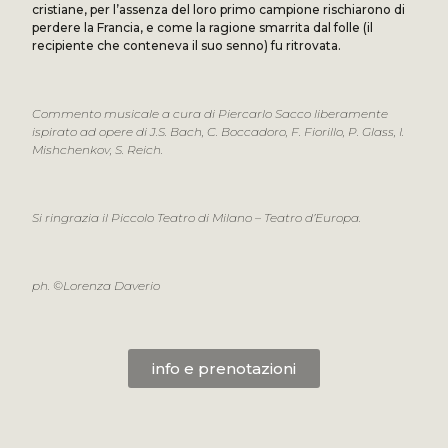
cristiane, per l’assenza del loro primo campione rischiarono di
perdere la Francia, e come la ragione smarrita dal folle (il
recipiente che conteneva il suo senno) fu ritrovata.
Commento musicale a cura di Piercarlo Sacco liberamente
ispirato ad opere di J.S. Bach, C. Boccadoro, F. Fiorillo, P. Glass, I.
Mishchenkov, S. Reich.
Si ringrazia il Piccolo Teatro di Milano – Teatro d’Europa.
ph. ©Lorenza Daverio
info e prenotazioni