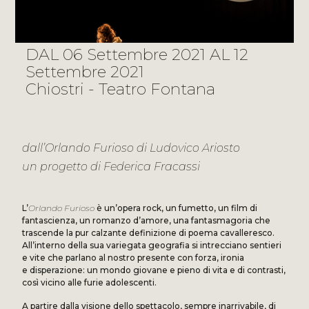
DAL 06 Settembre 2021 AL 12
Settembre 2021
Chiostri - Teatro Fontana
dall’Orlando Furioso di Ludovico Ariosto
un progetto di Federica Fracassi
L’
Orlando Furioso
è un’opera rock, un fumetto, un film di
fantascienza, un romanzo d’amore, una fantasmagoria che
trascende la pur calzante definizione di poema cavalleresco.
All’interno della sua variegata geografia si intrecciano sentieri
e vite che parlano al nostro presente con forza, ironia
e disperazione: un mondo giovane e pieno di vita e di contrasti,
così vicino alle furie adolescenti.
A partire dalla visione dello spettacolo, sempre inarrivabile, di