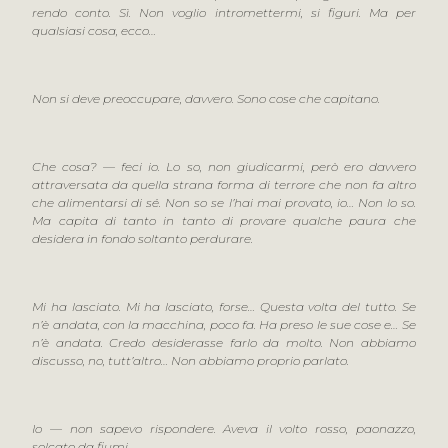
rendo conto. Sì. Non voglio intromettermi, si figuri. Ma per
qualsiasi cosa, ecco…
Non si deve preoccupare, davvero. Sono cose che capitano.
Che cosa? — feci io. Lo so, non giudicarmi, però ero davvero
attraversata da quella strana forma di terrore che non fa altro
che alimentarsi di sé. Non so se l’hai mai provato, io… Non lo so.
Ma capita di tanto in tanto di provare qualche paura che
desidera in fondo soltanto perdurare.
Mi ha lasciato. Mi ha lasciato, forse… Questa volta del tutto. Se
n’è andata, con la macchina, poco fa. Ha preso le sue cose e… Se
n’è andata. Credo desiderasse farlo da molto. Non abbiamo
discusso, no, tutt’altro… Non abbiamo proprio parlato.
Io — non sapevo rispondere. Aveva il volto rosso, paonazzo,
solcato da fiumi.