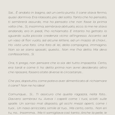
Sai… È andato in bagno, ad un certo punto. Il cane stava fermo,
quasi dormiva. Era rilassato, più del solito. Tanto che ho pensato,
ti sembrerà assurdo, ma ho pensato che non fosse la prima
volta che… Sì, insomma, sembrava abituato, ecco. Io me ne stavo
andando, ero in piedi, l’ho richiamato. E intanto ho gettato lo
sguardo sulla piccola credenza vicino all’ingresso. Accanto ad
un vaso di fiori vuoto, ad alcune lettere, ad un mazzo di chiavi…
Ho visto una foto. Una foto di lei, della compagna, immagino.
Non so se siano sposati, questo… Non me l’ha detto. Ma devo
confessartelo… Sì.
Ora, ti prego, non pensare che io sia del tutto impazzita. Certo,
era tardi e come ti ho detto prima non avrei desiderato altro
che riposare, fossero state diverse le circostanze…
Che poi, dopotutto, come potevo aver dimenticato di richiamare
il cane? Non ne ho idea!
Comunque… Sì… Ti assicuro che quella ragazza, nella foto…
Davvero sembravi tu. Aveva i capelli come i tuoi, sciolti sulle
spalle. Un sorriso mal disposto, gli occhi mezzi aperti, come i
tuoi… Un naso arricciato, simile al tuo… Ma certo, certo… Non eri
tu, no… Insomma… Ma ti somigliava così tanto. Anche la pelle, le