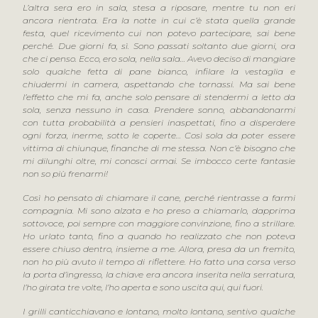
L’altra sera ero in sala, stesa a riposare, mentre tu non eri
ancora rientrata. Era la notte in cui c’è stata quella grande
festa, quel ricevimento cui non potevo partecipare, sai bene
perché. Due giorni fa, sì. Sono passati soltanto due giorni, ora
che ci penso. Ecco, ero sola, nella sala… Avevo deciso di mangiare
solo qualche fetta di pane bianco, infilare la vestaglia e
chiudermi in camera, aspettando che tornassi. Ma sai bene
l’effetto che mi fa, anche solo pensare di stendermi a letto da
sola, senza nessuno in casa. Prendere sonno, abbandonarmi
con tutta probabilità a pensieri inaspettati, fino a disperdere
ogni forza, inerme, sotto le coperte… Così sola da poter essere
vittima di chiunque, finanche di me stessa. Non c’è bisogno che
mi dilunghi oltre, mi conosci ormai. Se imbocco certe fantasie
non so più frenarmi!
Così ho pensato di chiamare il cane, perché rientrasse a farmi
compagnia. Mi sono alzata e ho preso a chiamarlo, dapprima
sottovoce, poi sempre con maggiore convinzione, fino a strillare.
Ho urlato tanto, fino a quando ho realizzato che non poteva
essere chiuso dentro, insieme a me. Allora, presa da un fremito,
non ho più avuto il tempo di riflettere. Ho fatto una corsa verso
la porta d’ingresso, la chiave era ancora inserita nella serratura,
l’ho girata tre volte, l’ho aperta e sono uscita qui, qui fuori.
I grilli canticchiavano e lontano, molto lontano, sentivo qualche