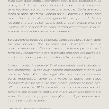
piedi sulla staccionata… Aggrappandomi a quel cespuglio e… Sì,
vedi, guarda la mia mano. Mi sono ferita perché scivolando a
terra ho stretto con tanto vigore quel tronco e… Dev’essere stato
pieno di spine, per forza. Guarda qui, sul palmo. Ho sanguinato
molto. Sono atterrata sulle ginocchia nel prato di fianco,
facendo una grande confusione, lanciando un piccolo urlo… Per
il dolore. Perché quando mi sono rialzata, nel prato dei vicini, mi
sono resa conto che il pianto si era interrotto.
Ed ecco che al posto dei singhiozzi sento abbaiare… E lui, il cane,
mi corre incontro. Non so come ma… Dev’essere riuscito a
passare nella casa affianco. Aveva tutte le zampe sporche di
terriccio. Probabilmente aveva scavato una delle sue buche e si
era fatto strada, superando il confine, sotto qualche siepe.
L’avevo trovato, finalmente! E mi sono sentita così sollevata in
quel momento… Tu non puoi neanche immaginare quanto! Era
come se, tutto d’un tratto, ogni altra cosa al mondo avesse
perso importanza, come se il valore di quello che stava
accadendo avesse sostituito ogni preoccupazione passata, ogni
affanno presente… Sì! Ho avvertito, non so come dirlo ma… Ho
avvertito che quella nottata si era improvvisamente colmata di
senso. Ma ecco che, proprio in quegli istanti, dopo aver afferrato
il cane per il collare, sento:
Chi va là! Chi c’è là? Chi siete?