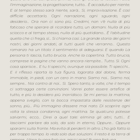
l’immaginazione, la progettazione, tutto… È accaduto per niente.
E al tempo stesso sarà niente, sarà… Sì, improvvisazione. È così
difficile accettarlo. Ogni narrazione, ogni sguardo, ogni
desiderio… Ora non ci sono più. Credimi, non v’è nulla di più
faticoso che sperare di ricordare tutto, un domani. Nulla di più
sciocco e al tempo stesso, nulla di più quotidiano… È l’abitudine
quella che ci frega, sì… Si chiama così. La grande storia dei giorni
nostri, dei giorni andati, di tutti quelli che verranno… Questo
romanzo ha un titolo: il sentimento di adeguarsi. E quando La
persona ti lascia, tutto brucia. Anche la copertina. Tutto brucia,
comprese le pagine che vanno ancora riempite… Tutto. Sì. Ogni
cosa sparisce… E tu ti specchi, ovunque sia possibile. Ti specchi…
E il riflesso riporta la tua figura, logorata dal dolore, ferma
immobile, in piedi, con un cero in mano. Siamo noi… Siamo noi,
sempre… Noi contro di noi… Sì. Spero tanto, a volte, che il tempo
ci sottragga certe convinzioni. Vorrei poter essere artefice di
tutto, e più lo desidero più inorridisco. Se mi penso la mattina,
appena sveglio, con la bocca impastata dalle resistenze del
sonno, più… Più immagino d’essere mai nato. Di scoprire ogni
volta la stessa condanna, ogni mattina. Se qualcuno potesse
salvarmi, ecco… Direi a quel tale: elimina gli altri, tutti… E
lasciami parlare da solo, da solo in eterno, Oppure… Oppure
sparami sulla fronte. Ma evita di perderti in altro. L’ho già fatto io
per troppo tempo. Io vedo solo due soluzioni. Il resto è la terra di
sempre. Allora: buona fortuna, amici miei! Buona fortuna…