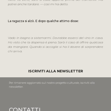
potrei anche tardare. — così mi ha detto.
La ragazza si alzò. E dopo qualche attimo disse:
Vado in bagno a sistemarmi. Dovrebbe esserci del vino in casa.
Ho visto che la dispensa è piena. Sarà il caso di offrire qualcosa
da mangiare. Quando si accoglie si ha il dovere di sorprendere
chi arriva.
ISCRIVITI ALLA NEWSLETTER
Per rimanere aggiornato sul nostro progetto culturale, iscriviti alla
newsletter.
CONTATTI