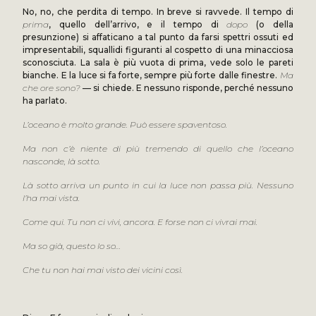
No, no, che perdita di tempo. In breve si ravvede. Il tempo di
prima
, quello dell’arrivo, e il tempo di
dopo
(o della
presunzione) si affaticano a tal punto da farsi spettri ossuti ed
impresentabili, squallidi figuranti al cospetto di una minacciosa
sconosciuta. La sala è più vuota di prima, vede solo le pareti
bianche. E la luce si fa forte, sempre più forte dalle finestre.
Ma
che ore sono?
— si chiede. E nessuno risponde, perché nessuno
ha parlato.
L’oceano è molto grande. Può essere spaventoso.
Ma non c’è niente di più tremendo di quello che l’oceano
nasconde, là sotto.
Là sotto arriva un punto in cui la luce non passa più. Nessuno
l’ha mai vista.
Come qui. Tu non ci vivi, ancora. E forse non ci vivrai mai.
Ma so già, questo lo so…
Che tu non hai mai visto dei vicini così.