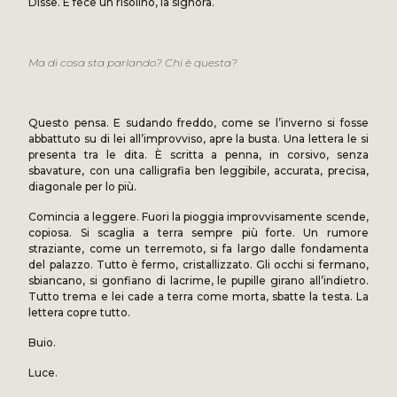
Disse. E fece un risolino, la signora.
Ma di cosa sta parlando? Chi è questa?
Questo pensa. E sudando freddo, come se l’inverno si fosse
abbattuto su di lei all’improvviso, apre la busta. Una lettera le si
presenta tra le dita. È scritta a penna, in corsivo, senza
sbavature, con una calligrafia ben leggibile, accurata, precisa,
diagonale per lo più.
Comincia a leggere. Fuori la pioggia improvvisamente scende,
copiosa. Si scaglia a terra sempre più forte. Un rumore
straziante, come un terremoto, si fa largo dalle fondamenta
del palazzo. Tutto è fermo, cristallizzato. Gli occhi si fermano,
sbiancano, si gonfiano di lacrime, le pupille girano all’indietro.
Tutto trema e lei cade a terra come morta, sbatte la testa. La
lettera copre tutto.
Buio.
Luce.