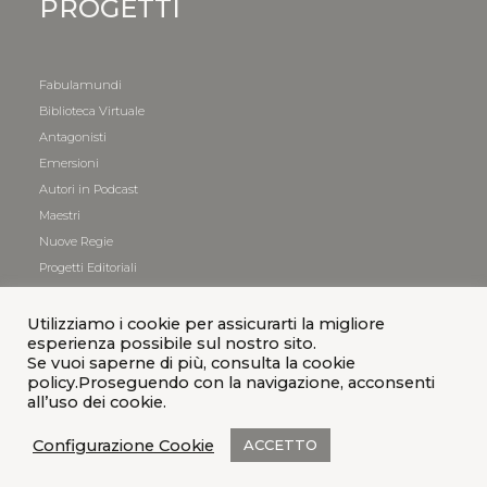
PROGETTI
Fabulamundi
Biblioteca Virtuale
Antagonisti
Emersioni
Autori in Podcast
Maestri
Nuove Regie
Progetti Editoriali
Utilizziamo i cookie per assicurarti la migliore
esperienza possibile sul nostro sito.
Se vuoi saperne di più, consulta la cookie
policy.Proseguendo con la navigazione, acconsenti
all’uso dei cookie.
Configurazione Cookie
ACCETTO
© 2021 Teatro
|
Privacy Policy
|
Cookies Policy
|
Credits
|
Sitemap