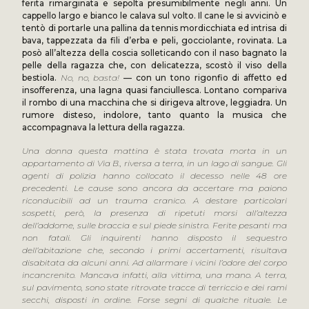
ferita rimarginata e sepolta presumibilmente negli anni. Un
cappello largo e bianco le calava sul volto. Il cane le si avvicinò e
tentò di portarle una pallina da tennis mordicchiata ed intrisa di
bava, tappezzata da fili d’erba e peli, gocciolante, rovinata. La
posò all’altezza della coscia solleticando con il naso bagnato la
pelle della ragazza che, con delicatezza, scostò il viso della
bestiola.
No, no, basta!
— con un tono rigonfio di affetto ed
insofferenza, una lagna quasi fanciullesca. Lontano compariva
il rombo di una macchina che si dirigeva altrove, leggiadra. Un
rumore disteso, indolore, tanto quanto la musica che
accompagnava la lettura della ragazza.
Una donna questa mattina è stata trovata morta in un
appartamento di Via B., riversa a terra, in un lago di sangue. Gli
agenti di polizia hanno collocato il decesso nelle 48 ore
precedenti. Le cause sono ancora da accertare ma paiono
riconducibili ad un trauma cranico. A destare particolari
sospetti, però, la presenza di ripetuti morsi all’altezza
dell’addome, sulle braccia e sul piede sinistro. Ferite pesanti ma
non fatali. Gli inquirenti hanno disposto il sequestro
dell’abitazione che, secondo i primi accertamenti, risultava
disabitata da alcuni anni. Ad allarmare i vicini l’odore del corpo
incancrenito. Mancava infatti, alla vittima, una mano. A terra,
sul pavimento, sono state ritrovate tracce di terriccio e dei rami
secchi, disposti in ordine. Forse segni di qualche rituale. Le