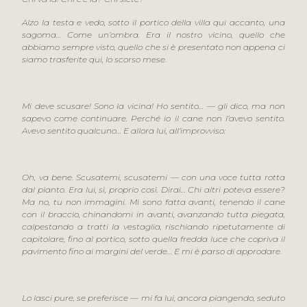
Alzo la testa e vedo, sotto il portico della villa qui accanto, una
sagoma… Come un’ombra. Era il nostro vicino, quello che
abbiamo sempre visto, quello che si è presentato non appena ci
siamo trasferite qui, lo scorso mese.
Mi deve scusare! Sono la vicina! Ho sentito… — gli dico, ma non
sapevo come continuare. Perché io il cane non l’avevo sentito.
Avevo sentito qualcuno… E allora lui, all’improvviso:
Oh, va bene. Scusatemi, scusatemi — con una voce tutta rotta
dal pianto. Era lui, sì, proprio così. Dirai… Chi altri poteva essere?
Ma no, tu non immagini. Mi sono fatta avanti, tenendo il cane
con il braccio, chinandomi in avanti, avanzando tutta piegata,
calpestando a tratti la vestaglia, rischiando ripetutamente di
capitolare, fino al portico, sotto quella fredda luce che copriva il
pavimento fino ai margini del verde… E mi è parso di approdare.
Lo lasci pure, se preferisce — mi fa lui, ancora piangendo, seduto