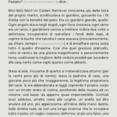
Passato?
Sì, come rinunciarvi.
— dice…
BAU BAU BAU! Un Golden Retriever innocente, più delle tinte
del proprio manto, scodinzolava in giardino, giocando tra i fili
d’erba con la banalità del prato. Era un giardino grande, quello.
Ogni angolo stava negli angoli, ogni fiore cresceva, ogni ramo
era un ramo. Il giardiniere veniva a mettere ordine due volte a
settimana, occupandosi di rastrellare i fondi delle siepi, di
coprire le buche che talvolta il cane scavava (innocentemente,
sia chiaro, sempre
innocentemente
) e di annaffiare senza sosta
tutto il quadro d’insieme. Così che quel grazioso praticello,
rotto al centro da una piscina insignificante e perennemente
tersa, costituisse la migliore delle vedute possibili per accedere
alla casa, tanto come ospiti quanto come abitanti.
Stesa al sole, incurante di quanto si materializzava attorno (per
la verità poco più di niente) stava la padrona di casa, una
giovane poco più che maggiorenne, la legittima proprietaria
del cane. Si era abbandonata ai raggi coprendo il proprio corpo
con un timido strato di crema, ascoltando della musica ad un
volume così basso da apparire quasi impercettibile. Occhiali
scuri addosso, smalto rosso alle unghie, un anello sul dito
anulare ed uno, più appariscente, all’indice della mano destra.
Sulla sinistra nulla, se non una lunga cicatrice che le occupava
tutto il polso. Un taglio rossiccio, deforme, al più una falce, una