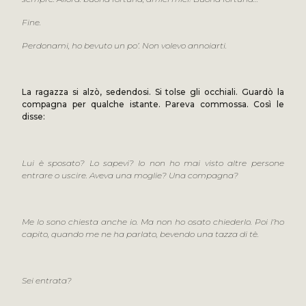
Fine.
Perdonami, ho bevuto un po’. Non volevo annoiarti.
La ragazza si alzò, sedendosi. Si tolse gli occhiali. Guardò la
compagna per qualche istante. Pareva commossa. Così le
disse:
Lui è sposato? Lo sapevi? Io non ho mai visto altre persone
entrare o uscire. Aveva una moglie? Una compagna?
Me lo sono chiesta anche io. Ma non ho osato chiederlo. Poi l’ho
capito, quando me ne ha parlato, bevendo una tazza di tè.
Sei entrata?