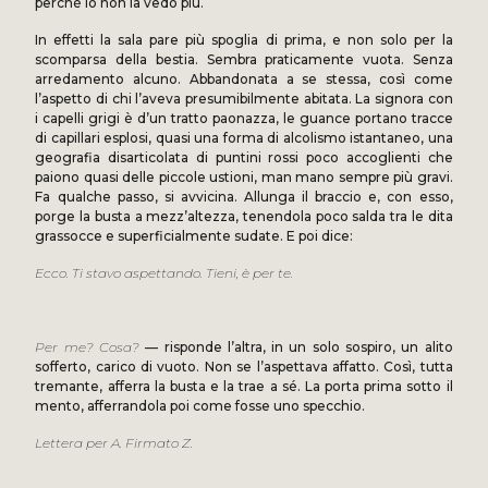
perché io non la vedo più.
In effetti la sala pare più spoglia di prima, e non solo per la
scomparsa della bestia. Sembra praticamente vuota. Senza
arredamento alcuno. Abbandonata a se stessa, così come
l’aspetto di chi l’aveva presumibilmente abitata. La signora con
i capelli grigi è d’un tratto paonazza, le guance portano tracce
di capillari esplosi, quasi una forma di alcolismo istantaneo, una
geografia disarticolata di puntini rossi poco accoglienti che
paiono quasi delle piccole ustioni, man mano sempre più gravi.
Fa qualche passo, si avvicina. Allunga il braccio e, con esso,
porge la busta a mezz’altezza, tenendola poco salda tra le dita
grassocce e superficialmente sudate. E poi dice:
Ecco. Ti stavo aspettando. Tieni, è per te.
Per me? Cosa?
— risponde l’altra, in un solo sospiro, un alito
sofferto, carico di vuoto. Non se l’aspettava affatto. Così, tutta
tremante, afferra la busta e la trae a sé. La porta prima sotto il
mento, afferrandola poi come fosse uno specchio.
Lettera per A. Firmato Z.