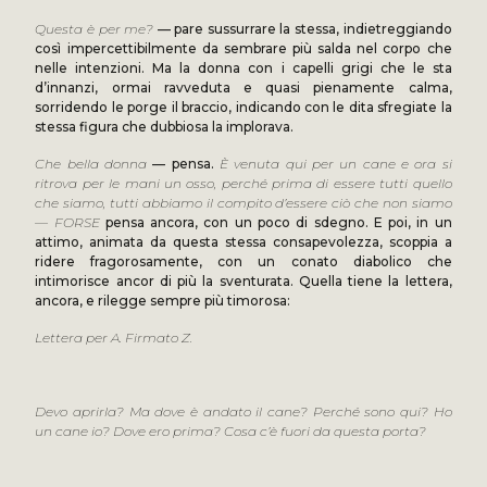
Questa è per me?
— pare sussurrare la stessa, indietreggiando
così impercettibilmente da sembrare più salda nel corpo che
nelle intenzioni. Ma la donna con i capelli grigi che le sta
d’innanzi, ormai ravveduta e quasi pienamente calma,
sorridendo le porge il braccio, indicando con le dita sfregiate la
stessa figura che dubbiosa la implorava.
Che bella donna
— pensa.
È venuta qui per un cane e ora si
ritrova per le mani un osso, perché prima di essere tutti quello
che siamo, tutti abbiamo il compito d’essere ciò che non siamo
— FORSE
pensa ancora, con un poco di sdegno. E poi, in un
attimo, animata da questa stessa consapevolezza, scoppia a
ridere fragorosamente, con un conato diabolico che
intimorisce ancor di più la sventurata. Quella tiene la lettera,
ancora, e rilegge sempre più timorosa:
Lettera per A. Firmato Z.
Devo aprirla? Ma dove è andato il cane? Perché sono qui? Ho
un cane io? Dove ero prima? Cosa c’è fuori da questa porta?