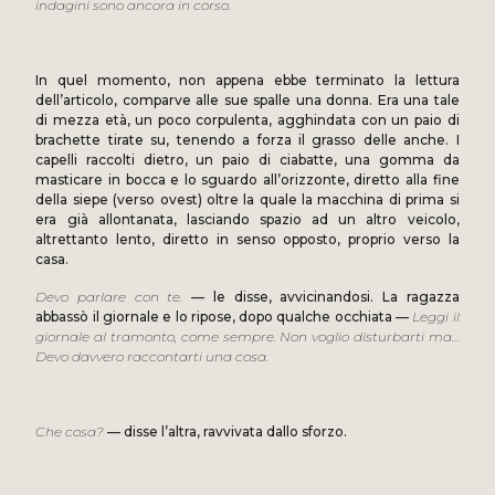
indagini sono ancora in corso.
In quel momento, non appena ebbe terminato la lettura
dell’articolo, comparve alle sue spalle una donna. Era una tale
di mezza età, un poco corpulenta, agghindata con un paio di
brachette tirate su, tenendo a forza il grasso delle anche. I
capelli raccolti dietro, un paio di ciabatte, una gomma da
masticare in bocca e lo sguardo all’orizzonte, diretto alla fine
della siepe (verso ovest) oltre la quale la macchina di prima si
era già allontanata, lasciando spazio ad un altro veicolo,
altrettanto lento, diretto in senso opposto, proprio verso la
casa.
Devo parlare con te.
— le disse, avvicinandosi. La ragazza
abbassò il giornale e lo ripose, dopo qualche occhiata —
Leggi il
giornale al tramonto, come sempre. Non voglio disturbarti ma…
Devo davvero raccontarti una cosa.
Che cosa?
— disse l’altra, ravvivata dallo sforzo.