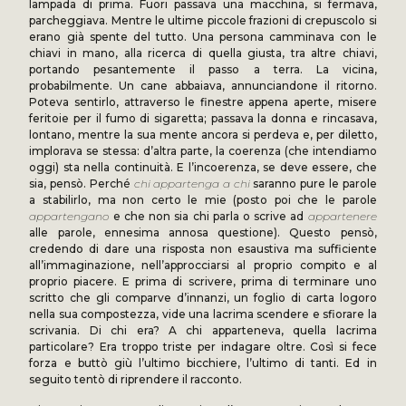
lampada di prima. Fuori passava una macchina, si fermava,
parcheggiava. Mentre le ultime piccole frazioni di crepuscolo si
erano già spente del tutto. Una persona camminava con le
chiavi in mano, alla ricerca di quella giusta, tra altre chiavi,
portando pesantemente il passo a terra. La vicina,
probabilmente. Un cane abbaiava, annunciandone il ritorno.
Poteva sentirlo, attraverso le finestre appena aperte, misere
feritoie per il fumo di sigaretta; passava la donna e rincasava,
lontano, mentre la sua mente ancora si perdeva e, per diletto,
implorava se stessa: d’altra parte, la coerenza (che intendiamo
oggi) sta nella continuità. E l’incoerenza, se deve essere, che
sia, pensò. Perché
chi appartenga a chi
saranno pure le parole
a stabilirlo, ma non certo le mie (posto poi che le parole
appartengano
e che non sia chi parla o scrive ad
appartenere
alle parole, ennesima annosa questione). Questo pensò,
credendo di dare una risposta non esaustiva ma sufficiente
all’immaginazione, nell’approcciarsi al proprio compito e al
proprio piacere. E prima di scrivere, prima di terminare uno
scritto che gli comparve d’innanzi, un foglio di carta logoro
nella sua compostezza, vide una lacrima scendere e sfiorare la
scrivania. Di chi era? A chi apparteneva, quella lacrima
particolare? Era troppo triste per indagare oltre. Così si fece
forza e buttò giù l’ultimo bicchiere, l’ultimo di tanti. Ed in
seguito tentò di riprendere il racconto.