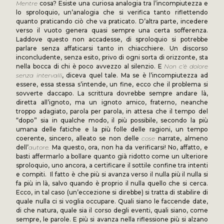
Mentre
cosa? Esiste una curiosa analogia tra l’incompiutezza e
lo sproloquio, un’analogia che si verifica tanto riflettendo
quanto praticando ciò che va praticato. D’altra parte, incedere
verso il vuoto genera quasi sempre una certa sofferenza.
Laddove questo non accadesse, di sproloquio si potrebbe
parlare senza affaticarsi tanto in chiacchiere. Un discorso
inconcludente, senza esito, privo di ogni sorta di orizzonte, sta
nella bocca di chi è poco avvezzo al silenzio. E
Non c’è dolore
senza intervalli
, diceva quel tale. Ma se è l’incompiutezza ad
essere, essa stessa s’intende, un fine, ecco che il problema si
sovverte daccapo. La scrittura dovrebbe sempre andare là,
diretta all’ignoto, ma un ignoto amico, fraterno, neanche
troppo adagiato, parola per parola, in attesa che il tempo del
“dopo” sia in qualche modo, il più possibile, secondo la più
umana delle fatiche e la più folle delle ragioni, un tempo
coerente, sincero, alleato se non delle
cose
narrate, almeno
dell’
autore.
Ma questo, ora, non ha da verificarsi! No, affatto, e
basti affermarlo a bollare quanto già ridotto come un ulteriore
sproloquio, uno ancora, a certificare il sottile confine tra intenti
e compiti. Il fatto è che più si avanza verso il nulla più il nulla si
fa più in là, salvo quando è proprio il nulla quello che si cerca.
Ecco, in tal caso (un’eccezione si direbbe) si tratta di stabilire di
quale nulla ci si voglia occupare. Quali siano le faccende date,
di che natura, quale sia il corso degli eventi, quali siano, come
sempre, le parole. E più si avanza nella riflessione più si alzano