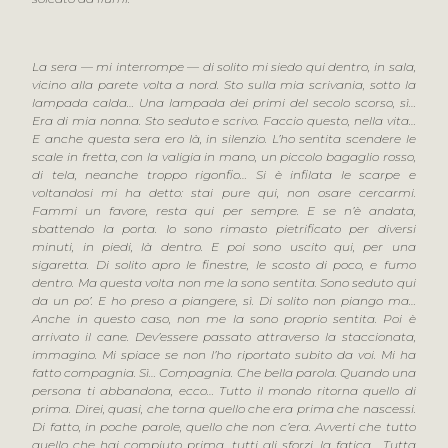
La sera — mi interrompe — di solito mi siedo qui dentro, in sala,
vicino alla parete volta a nord. Sto sulla mia scrivania, sotto la
lampada calda… Una lampada dei primi del secolo scorso, sì…
Era di mia nonna. Sto seduto e scrivo. Faccio questo, nella vita…
E anche questa sera ero là, in silenzio. L’ho sentita scendere le
scale in fretta, con la valigia in mano, un piccolo bagaglio rosso,
di tela, neanche troppo rigonfio… Si è infilata le scarpe e
voltandosi mi ha detto: stai pure qui, non osare cercarmi.
Fammi un favore, resta qui per sempre. E se n’è andata,
sbattendo la porta. Io sono rimasto pietrificato per diversi
minuti, in piedi, là dentro. E poi sono uscito qui, per una
sigaretta. Di solito apro le finestre, le scosto di poco, e fumo
dentro. Ma questa volta non me la sono sentita. Sono seduto qui
da un po’. E ho preso a piangere, sì. Di solito non piango ma…
Anche in questo caso, non me la sono proprio sentita. Poi è
arrivato il cane. Dev’essere passato attraverso la staccionata,
immagino. Mi spiace se non l’ho riportato subito da voi. Mi ha
fatto compagnia. Sì… Compagnia. Che bella parola. Quando una
persona ti abbandona, ecco… Tutto il mondo ritorna quello di
prima. Direi, quasi, che torna quello che era prima che nascessi.
Di fatto, in poche parole, quello che non c’era. Avverti che tutto
quello che hai compiuto prima, tutti gli sforzi, la fatica… Tutta