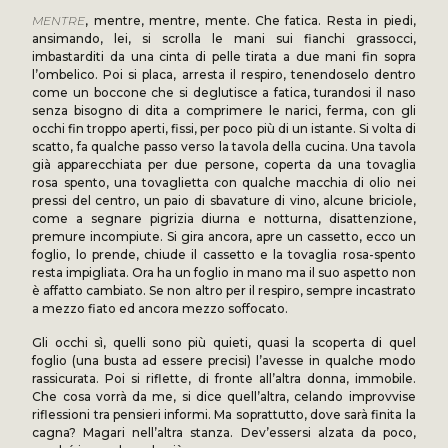
MENTRE
, mentre, mentre, mente. Che fatica. Resta in piedi,
ansimando, lei, si scrolla le mani sui fianchi grassocci,
imbastarditi da una cinta di pelle tirata a due mani fin sopra
l’ombelico. Poi si placa, arresta il respiro, tenendoselo dentro
come un boccone che si deglutisce a fatica, turandosi il naso
senza bisogno di dita a comprimere le narici, ferma, con gli
occhi fin troppo aperti, fissi, per poco più di un istante. Si volta di
scatto, fa qualche passo verso la tavola della cucina. Una tavola
già apparecchiata per due persone, coperta da una tovaglia
rosa spento, una tovaglietta con qualche macchia di olio nei
pressi del centro, un paio di sbavature di vino, alcune briciole,
come a segnare pigrizia diurna e notturna, disattenzione,
premure incompiute. Si gira ancora, apre un cassetto, ecco un
foglio, lo prende, chiude il cassetto e la tovaglia rosa-spento
resta impigliata. Ora ha un foglio in mano ma il suo aspetto non
è affatto cambiato. Se non altro per il respiro, sempre incastrato
a mezzo fiato ed ancora mezzo soffocato.
Gli occhi sì, quelli sono più quieti, quasi la scoperta di quel
foglio (una busta ad essere precisi) l’avesse in qualche modo
rassicurata. Poi si riflette, di fronte all’altra donna, immobile.
Che cosa vorrà da me, si dice quell’altra, celando improvvise
riflessioni tra pensieri informi. Ma soprattutto, dove sarà finita la
cagna? Magari nell’altra stanza. Dev’essersi alzata da poco,