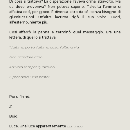
Di cosa si trattava? La disperazione l’aveva ormai stravolto. Ma
da dove proveniva? Non poteva saperlo. Talvolta l’animo si
affatica così, per gioco. E diventa altro da sé, senza bisogno di
giustificazioni. Un’altra lacrima rigò il suo volto. Fuori,
all’esterno, niente più.
Così afferrò la penna e terminò quel messaggio. Era una
lettera, di quello si trattava.
“
L’ultima porta, l’ultima casa, l’ultima via.
Non ricordare altro.
Arriverà sempre qualcuno.
E prenderà il tuo posto.”
Poi si firmò;
Z.
Buio.
Luce. Una luce apparentemente
continua.