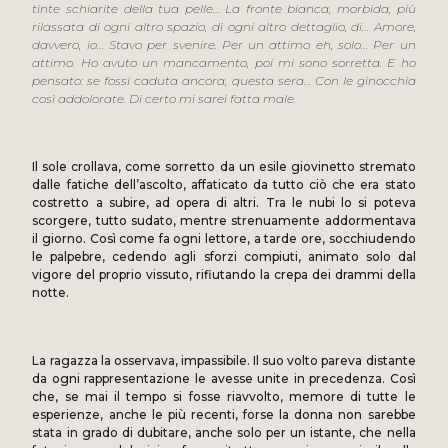
tinte schiarite della tua pelle… La fronte bianca, morbida, più
rilassata di ogni altro spazio, di ogni altro dettaglio, di… Amore,
davvero, io… Stavo per svenire. Per un attimo eh, solo… Per un
attimo. Ho avuto un mancamento, poi mi sono sorretta. E ho
pensato: se fossi caduta ancora, questa sera… Con le ginocchia
così addolorate. Di certo mi sarei fatta male.
Il sole crollava, come sorretto da un esile giovinetto stremato
dalle fatiche dell’ascolto, affaticato da tutto ciò che era stato
costretto a subire, ad opera di altri. Tra le nubi lo si poteva
scorgere, tutto sudato, mentre strenuamente addormentava
il giorno. Così come fa ogni lettore, a tarde ore, socchiudendo
le palpebre, cedendo agli sforzi compiuti, animato solo dal
vigore del proprio vissuto, rifiutando la crepa dei drammi della
notte.
La ragazza la osservava, impassibile. Il suo volto pareva distante
da ogni rappresentazione le avesse unite in precedenza. Così
che, se mai il tempo si fosse riavvolto, memore di tutte le
esperienze, anche le più recenti, forse la donna non sarebbe
stata in grado di dubitare, anche solo per un istante, che nella