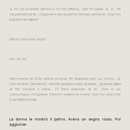
Sì, mi ha invitata dentro e mi ha offerto… Del tè caldo. Sì… E… Mi
ha parlato di lei. Litigavano da qualche tempo, almeno… Così mi
è parso di capire.
Ma tu l’hai mai vista?
No… Io, no…
Nemmeno io. Che storia strana. Mi dispiace per lui. Certo… Sì,
che strano. Dovremo… Anche questa cosa, questa… Questa idea
di far correre il cane… Di farlo passare di là… Non lo so.
Comunque, mi spiace. Fammi vedere la mano. Non ho visto che
ti sei fatta male.
La donna le mostrò il palmo. Aveva un segno rosso. Poi
aggiunse: