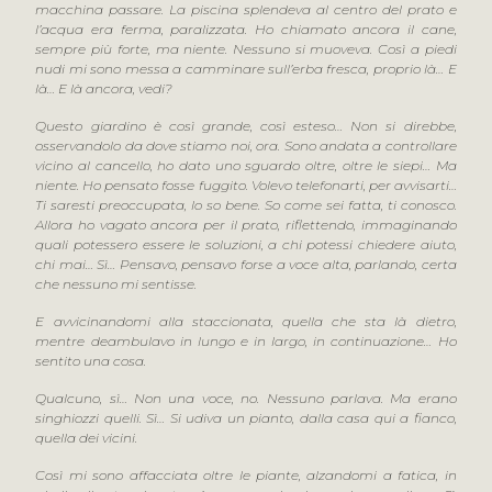
macchina passare. La piscina splendeva al centro del prato e
l’acqua era ferma, paralizzata. Ho chiamato ancora il cane,
sempre più forte, ma niente. Nessuno si muoveva. Così a piedi
nudi mi sono messa a camminare sull’erba fresca, proprio là… E
là… E là ancora, vedi?
Questo giardino è così grande, così esteso… Non si direbbe,
osservandolo da dove stiamo noi, ora. Sono andata a controllare
vicino al cancello, ho dato uno sguardo oltre, oltre le siepi… Ma
niente. Ho pensato fosse fuggito. Volevo telefonarti, per avvisarti…
Ti saresti preoccupata, lo so bene. So come sei fatta, ti conosco.
Allora ho vagato ancora per il prato, riflettendo, immaginando
quali potessero essere le soluzioni, a chi potessi chiedere aiuto,
chi mai… Sì… Pensavo, pensavo forse a voce alta, parlando, certa
che nessuno mi sentisse.
E avvicinandomi alla staccionata, quella che sta là dietro,
mentre deambulavo in lungo e in largo, in continuazione… Ho
sentito una cosa.
Qualcuno, sì… Non una voce, no. Nessuno parlava. Ma erano
singhiozzi quelli. Sì… Si udiva un pianto, dalla casa qui a fianco,
quella dei vicini.
Così mi sono affacciata oltre le piante, alzandomi a fatica, in