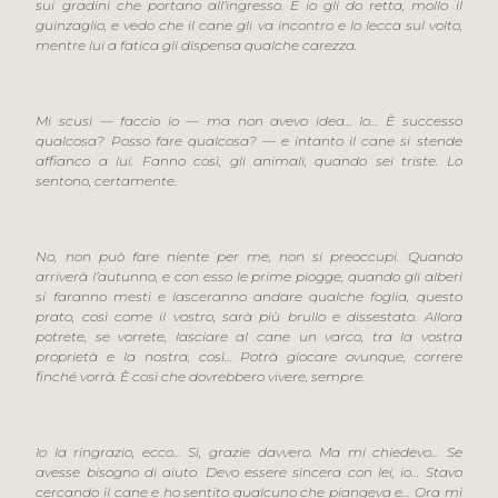
sui gradini che portano all’ingresso. E io gli do retta, mollo il
guinzaglio, e vedo che il cane gli va incontro e lo lecca sul volto,
mentre lui a fatica gli dispensa qualche carezza.
Mi scusi — faccio io — ma non avevo idea… Io… È successo
qualcosa? Posso fare qualcosa? — e intanto il cane si stende
affianco a lui. Fanno così, gli animali, quando sei triste. Lo
sentono, certamente.
No, non può fare niente per me, non si preoccupi. Quando
arriverà l’autunno, e con esso le prime piogge, quando gli alberi
si faranno mesti e lasceranno andare qualche foglia, questo
prato, così come il vostro, sarà più brullo e dissestato. Allora
potrete, se vorrete, lasciare al cane un varco, tra la vostra
proprietà e la nostra, così… Potrà giocare ovunque, correre
finché vorrà. È così che dovrebbero vivere, sempre.
Io la ringrazio, ecco… Sì, grazie davvero. Ma mi chiedevo… Se
avesse bisogno di aiuto. Devo essere sincera con lei, io… Stavo
cercando il cane e ho sentito qualcuno che piangeva e… Ora mi