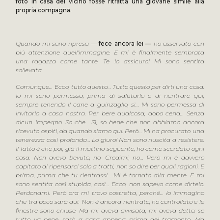
foto in casa del vicino fosse ritratta una giovane simile alla
propria compagna.
Quando mi sono ripresa —
fece ancora lei —
ho osservato con
più attenzione quell’immagine. E mi è finalmente sembrata
una ragazza come tante. Te lo assicuro! Mi sono sentita
sollevata.
Comunque… Ecco, tutto questo… Tutto questo per dirti una cosa.
Io mi sono permessa, prima di salutarlo e di rientrare qui,
sempre tenendo il cane a guinzaglio, sì… Mi sono permessa di
invitarlo a casa nostra. Per bere qualcosa, dopo cena… Senza
alcun impegno. So che… Sì, so bene che non abbiamo ancora
ricevuto ospiti, da quando siamo qui. Però… Mi ha procurato una
tenerezza così profonda… Lo giuro! Non sono riuscita a resistere.
Il fatto è che poi, già il mattino seguente, ho come scordato ogni
cosa. Non avevo bevuto, no. Credimi, no… Però mi è davvero
capitato di ripensarci solo a tratti, non so dire per quali ragioni. E
prima, prima che tu rientrassi… Mi è tornato alla mente. E mi
sono sentita così stupida, così… Ecco, non sapevo come dirtelo.
Perdonami. Però ora mi trovo costretta, perché… Io immagino
che tra poco sarà qui. Non è ancora rientrato, ho controllato e le
finestre sono chiuse. Ma mi aveva avvisata, mi aveva detto: se
tutto va bene, sarò a casa appena prima del tramonto. Ma