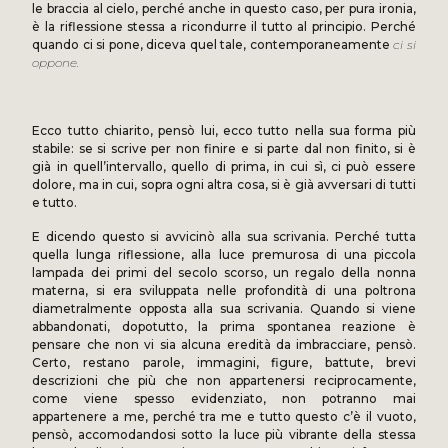
le braccia al cielo, perché anche in questo caso, per pura ironia,
è la riflessione stessa a ricondurre il tutto al principio. Perché
quando ci si pone, diceva quel tale, contemporaneamente
ci si
oppone.
Ecco tutto chiarito, pensò lui, ecco tutto nella sua forma più
stabile: se si scrive per non finire e si parte dal non finito, si è
già in quell’intervallo, quello di prima, in cui sì, ci può essere
dolore, ma in cui, sopra ogni altra cosa, si è già avversari di tutti
e tutto.
E dicendo questo si avvicinò alla sua scrivania. Perché tutta
quella lunga riflessione, alla luce premurosa di una piccola
lampada dei primi del secolo scorso, un regalo della nonna
materna, si era sviluppata nelle profondità di una poltrona
diametralmente opposta alla sua scrivania. Quando si viene
abbandonati, dopotutto, la prima spontanea reazione è
pensare che non vi sia alcuna eredità da imbracciare, pensò.
Certo, restano parole, immagini, figure, battute, brevi
descrizioni che più che non appartenersi reciprocamente,
come viene spesso evidenziato, non potranno mai
appartenere a me, perché tra me e tutto questo c’è il vuoto,
pensò, accomodandosi sotto la luce più vibrante della stessa