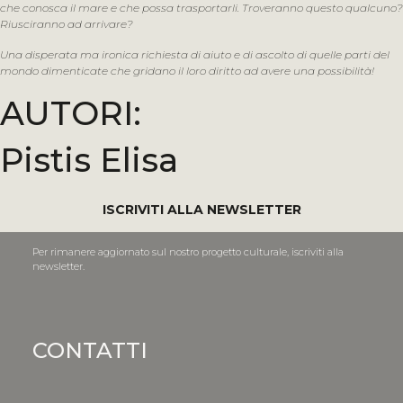
che conosca il mare e che possa trasportarli. Troveranno questo qualcuno?
Riusciranno ad arrivare?
Una disperata ma ironica richiesta di aiuto e di ascolto di quelle parti del
mondo dimenticate che gridano il loro diritto ad avere una possibilità!
AUTORI:
Pistis Elisa
ISCRIVITI ALLA NEWSLETTER
Per rimanere aggiornato sul nostro progetto culturale, iscriviti alla
newsletter.
CONTATTI