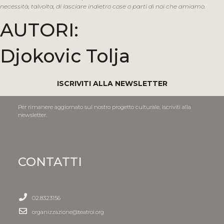
necessità, talvolta, di lasciare indietro cose o parti di noi che amiamo.
AUTORI:
Djokovic Tolja
ISCRIVITI ALLA NEWSLETTER
Per rimanere aggiornato sul nostro progetto culturale, iscriviti alla
newsletter.
CONTATTI
02.8323156
organizzazione@teatroi.org