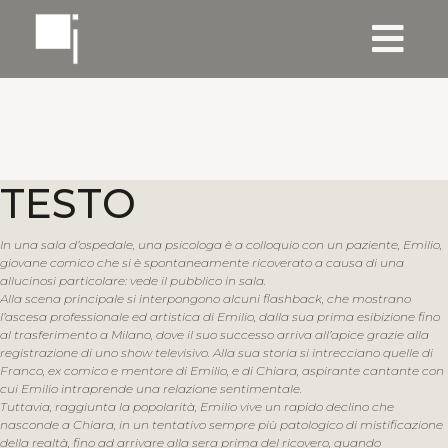
TESTO
In una sala d’ospedale, una psicologa è a colloquio con un paziente, Emilio,
giovane comico che si è spontaneamente ricoverato a causa di una
allucinosi particolare: vede il pubblico in sala.
Alla scena principale si interpongono alcuni flashback, che mostrano
l’ascesa professionale ed artistica di Emilio, dalla sua prima esibizione fino
al trasferimento a Milano, dove il suo successo arriva all’apice grazie alla
registrazione di uno show televisivo. Alla sua storia si intrecciano quelle di
Franco, ex comico e mentore di Emilio, e di Chiara, aspirante cantante con
cui Emilio intraprende una relazione sentimentale.
Tuttavia, raggiunta la popolarità, Emilio vive un rapido declino che
nasconde a Chiara, in un tentativo sempre più patologico di mistificazione
della realtà, fino ad arrivare alla sera prima del ricovero, quando