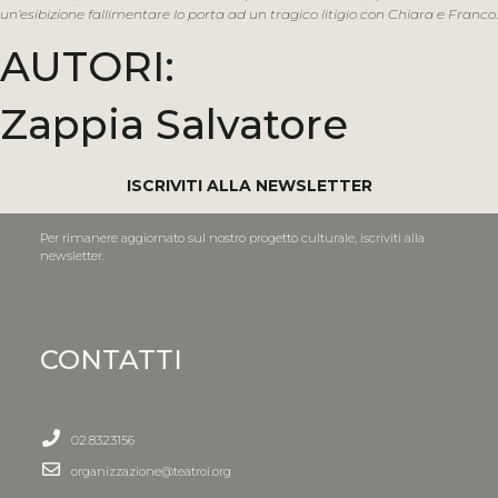
un’esibizione fallimentare lo porta ad un tragico litigio con Chiara e Franco.
AUTORI:
Zappia Salvatore
ISCRIVITI ALLA NEWSLETTER
Per rimanere aggiornato sul nostro progetto culturale, iscriviti alla
newsletter.
CONTATTI
02.8323156
organizzazione@teatroi.org