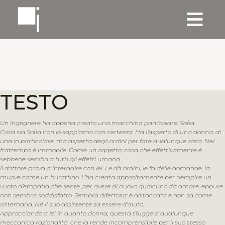
TESTO
Un ingegnere ha appena creato una macchina particolare: Sofia.
Cosa sia Sofia non lo sappiamo con certezza. Ha l’aspetto di una donna, di
una in particolare, ma aspetta degli ordini per fare qualunque cosa. Nel
frattempo è immobile. Come un oggetto; cosa che effettivamente è,
sebbene sembri a tutti gli effetti umana.
Il dottore prova a interagire con lei. Le dà ordini, le fa delle domande, la
muove come un burattino. L’ha creata appositamente per riempire un
vuoto d’empatia che sente, per avere di nuovo qualcuno da amare, eppure
non sembra soddisfatto. Sembra difettosa: è distaccata e non sa come
sistemarla. Né il suo assistente sa essere d’aiuto.
Approcciando a lei in quanto donna, questa sfugge a qualunque
meccanica razionalità, che la rende incomprensibile per il suo stesso