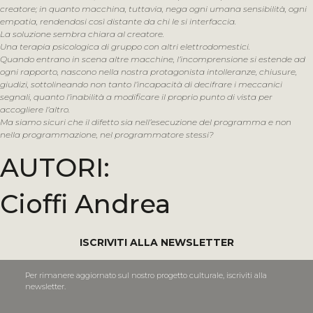
creatore; in quanto macchina, tuttavia, nega ogni umana sensibilità, ogni
empatia, rendendosi così distante da chi le si interfaccia.
La soluzione sembra chiara al creatore.
Una terapia psicologica di gruppo con altri elettrodomestici.
Quando entrano in scena altre macchine, l’incomprensione si estende ad
ogni rapporto, nascono nella nostra protagonista intolleranze, chiusure,
giudizi, sottolineando non tanto l’incapacità di decifrare i meccanici
segnali, quanto l’inabilità a modificare il proprio punto di vista per
accogliere l’altro.
Ma siamo sicuri che il difetto sia nell’esecuzione del programma e non
nella programmazione, nel programmatore stessi?
AUTORI:
Cioffi Andrea
ISCRIVITI ALLA NEWSLETTER
Per rimanere aggiornato sul nostro progetto culturale, iscriviti alla
newsletter.