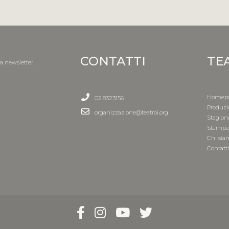
CONTATTI
TE
la newsletter.
Homep
02.8323156
Produzi
organizzazione@teatroi.org
Stagion
Stamp
Chi sia
Contatt