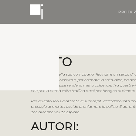
PRODUZ
TESTO
Dopo l’infarto della sua compagna, Teo nutre un senso di co
colpa del sopravvissuto e, per colmare la solitudine, ha dec
sconosciuti potesse renderlo meno colpevole. Tra questi Max,
che per la prima volta traffica armi per bisogno di denaro.
Per quanto Teo sia attento ai suoi ospiti accadono fatti ch
presagio di morte), decide di chiamare la polizia. È durant
che avrebbe voluto espiare.
AUTORI: