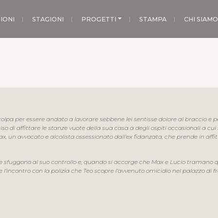
IONI
STAGIONI
PROGETTI
STAMPA
CHI SIAMO
lpa per essere andato a lavorare sebbene lei sentisse dolore al braccio e per 
iso di affittare le stanze vuote della sua casa a degli ospiti occasionali a 
 un avvocato e alcolista ossessionato dall’ex fidanzata, che prende in affitto
e sfuggono al suo controllo e, quando si accorge che Max e Lucio tramano qua
e l’incontro con la polizia che Teo scopre l’avvenuto omicidio nel palazzo di