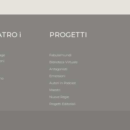
ATRO i
PROGETTI
age
Fabulamundi
oni
Biblioteca Virtuale
i
Antagonisti
a
Emersioni
mo
Autori in Podcast
i
Maestri
Nuove Regie
Progetti Editoriali