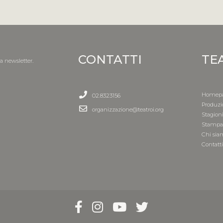
CONTATTI
TE
la newsletter.
Homep
02.8323156
Produzi
organizzazione@teatroi.org
Stagion
Stamp
Chi sia
Contatt