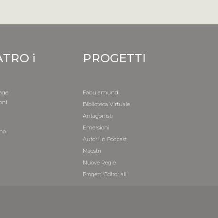
ATRO i
PROGETTI
age
Fabulamundi
oni
Biblioteca Virtuale
i
Antagonisti
a
Emersioni
mo
Autori in Podcast
i
Maestri
Nuove Regie
Progetti Editoriali