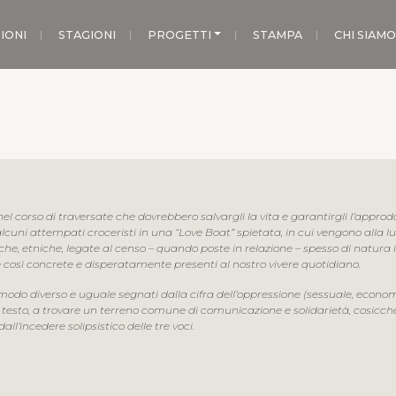
IONI
STAGIONI
PROGETTI
STAMPA
CHI SIAMO
 corso di traversate che dovrebbero salvargli la vita e garantirgli l’appro
cuni attempati croceristi in una “Love Boat” spietata, in cui vengono alla lu
e, etniche, legate al censo – quando poste in relazione – spesso di natura impo
re così concrete e disperatamente presenti al nostro vivere quotidiano.
 modo diverso e uguale segnati dalla cifra dell’oppressione (sessuale, econ
l testo, a trovare un terreno comune di comunicazione e solidarietà, cosicché
l’incedere solipsistico delle tre voci.