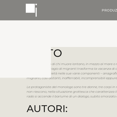
PRODUZ
TESTO
Cosa sappiamo di chi muore lontano, in mezzo al mare o nel
sicuro” un naufragio di migranti trasforma la vacanza di al
della nostra società nelle sue varie componenti – anagrafich
migranti, così distanti, inafferrabili, incomprensibili eppu
Le protagoniste del monologo sono tre donne, tre corpi in
non riescono, nella situazione grottesca che caratterizza i
rado si accende il barlume di un dialogo, subito smorzato dal
AUTORI: