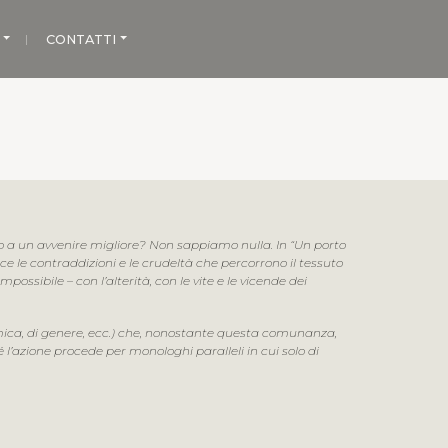
CONTATTI
do a un avvenire migliore? Non sappiamo nulla. In “Un porto
ce le contraddizioni e le crudeltà che percorrono il tessuto
ssibile – con l’alterità, con le vite e le vicende dei
omica, di genere, ecc.) che, nonostante questa comunanza,
 l’azione procede per monologhi paralleli in cui solo di